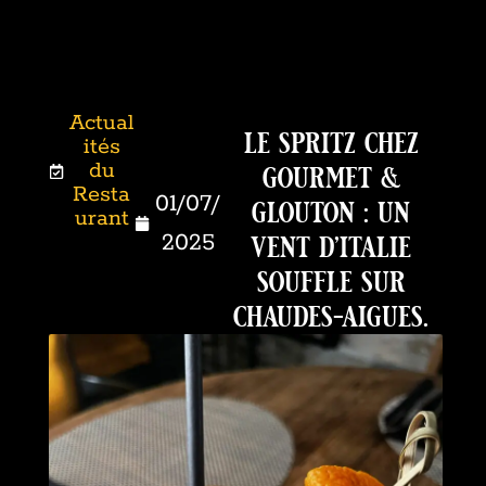
Actual
le spritz chez
ités
gourmet &
du
Resta
glouton : un
01/07/
urant
vent d’italie
2025
souffle sur
chaudes-aigues.