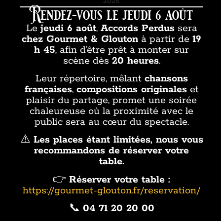
2026.
Rendez-vous le jeudi 6 août
Le
jeudi 6 août
,
Accords Perdus
sera
chez Gourmet & Glouton
à partir de
19
h 45
, afin d’être prêt à monter sur
scène dès
20 heures
.
Leur répertoire, mêlant
chansons
françaises
,
compositions originales
et
plaisir du partage, promet une soirée
chaleureuse où la proximité avec le
public sera au cœur du spectacle.
⚠️
Les places étant limitées, nous vous
recommandons de réserver votre
table.
👉
Réserver votre table :
https://gourmet-glouton.fr/reservation/
📞
04 71 20 20 00