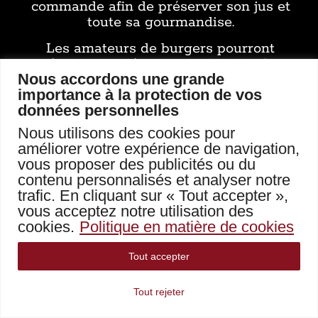
commande afin de préserver son jus et
toute sa gourmandise.
Les amateurs de burgers pourront
également découvrir
le Double G,
Nous accordons une grande
notre burger 100 % Aubrac
, dont le
importance à la protection de vos
succès nous a donné envie d’imaginer
données personnelles
cette version encore plus généreuse.
Nous utilisons des cookies pour
Une construction pensée dans
améliorer votre expérience de navigation,
les moindres détails
vous proposer des publicités ou du
contenu personnalisés et analyser notre
Un burger ne se résume pas à une
trafic. En cliquant sur « Tout accepter »,
succession d’ingrédients.
vous acceptez notre utilisation des
Le Titan associe un pain artisanal aux
cookies.
Politique en matière de cookies
céréales, un fromage généreusement
fondu, du bacon grillé, des oignons
Tout accepter
confits, des légumes frais et une sauce
maison qui vient lier l’ensemble sans
Tout rejeter
prendre le dessus.