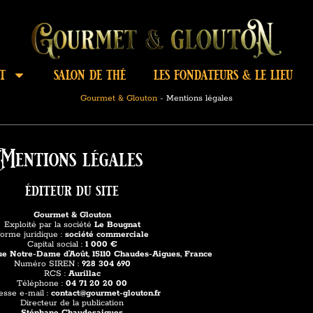
t
salon de thé
les fondateurs & le lieu
Gourmet & Glouton
-
Mentions légales
Mentions légales
éditeur du site
Gourmet & Glouton
Exploité par la société
Le Bougnat
orme juridique :
société commerciale
Capital social :
1 000 €
ue Notre-Dame d’Août, 15110 Chaudes-Aigues, France
Numéro SIREN :
928 304 690
RCS :
Aurillac
Téléphone :
04 71 20 20 00
esse e-mail :
contact@gourmet-glouton.fr
Directeur de la publication
Stéphane Chaudesaigues