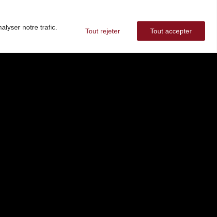
lyser notre trafic.
Tout rejeter
Tout accepter
4,8
★
★
★
★
★
347 avis Google
Déposer un avis
sées
suivez nous :