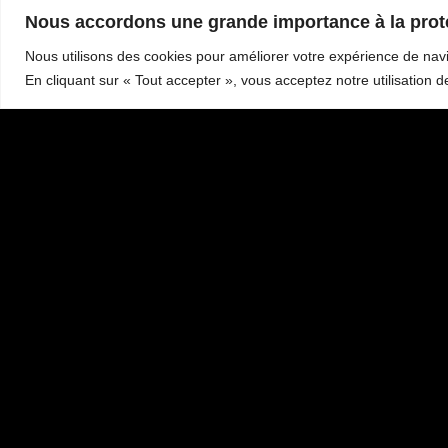
Nous accordons une grande importance à la prot
Nous utilisons des cookies pour améliorer votre expérience de navi
En cliquant sur « Tout accepter », vous acceptez notre utilisation d
Gourmet & gloutoN
Restaurant à Chaudes-Aigues
8 Rue Notre Dame d’Août, 15110 Chaudes-Aigues
réservation :
04 71 20 20 00