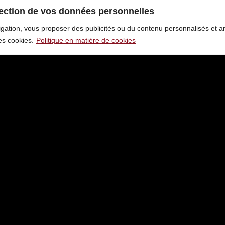
ection de vos données personnelles
gation, vous proposer des publicités ou du contenu personnalisés et ana
es cookies.
Politique en matière de cookies
ouverture :
Plan de site
Lundi:
09:00 – 21:30
L’Histoire
Mardi:
09:00 – 21:30
Questions fréquemment po
Mercredi:
09:00 – 21:30
Actualités du Restaurant
Jeudi:
09:00 – 21:30
Vendredi:
09:00 – 21:30
Mentions légales