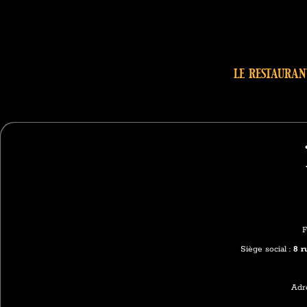
le restauran
F
Siège social :
8 r
Adr