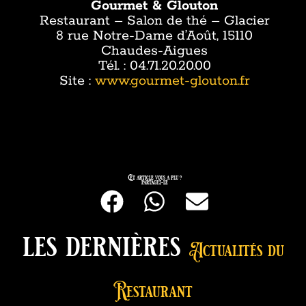
Gourmet & Glouton
Restaurant – Salon de thé – Glacier
8 rue Notre-Dame d’Août, 15110
Chaudes-Aigues
Tél. : 04.71.20.20.00
Site :
www.gourmet-glouton.fr
Cet article vous a plu ?
partagez-le
les dernières
Actualités du
Restaurant