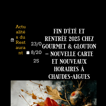
Actu
fin d’été et
alité
rentrée 2025 chez
s du
Rest
23/0
gourmet & glouton
aura
– nouvelle carte
8/20
nt
et nouveaux
25
horaires à
chaudes-aigues