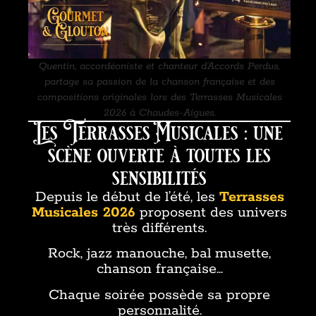
Quentin, accordéoniste et chanteur d’Accords Perdus,
partage sa passion de la chanson française et des
compositions originales lors des Terrasses Musicales
2026 à Chaudes-Aigues.
Les Terrasses Musicales : une
scène ouverte à toutes les
sensibilités
Depuis le début de l’été, les
Terrasses
Musicales 2026
proposent des univers
très différents.
Rock, jazz manouche, bal musette,
chanson française…
Chaque soirée possède sa propre
personnalité.