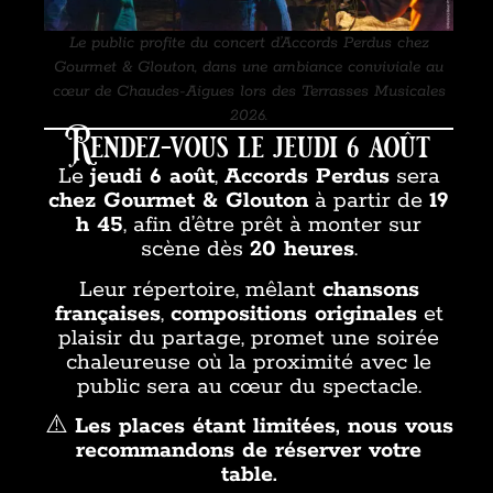
Le public profite du concert d’Accords Perdus chez
Gourmet & Glouton, dans une ambiance conviviale au
cœur de Chaudes-Aigues lors des Terrasses Musicales
2026.
Rendez-vous le jeudi 6 août
Le
jeudi 6 août
,
Accords Perdus
sera
chez Gourmet & Glouton
à partir de
19
h 45
, afin d’être prêt à monter sur
scène dès
20 heures
.
Leur répertoire, mêlant
chansons
françaises
,
compositions originales
et
plaisir du partage, promet une soirée
chaleureuse où la proximité avec le
public sera au cœur du spectacle.
⚠️
Les places étant limitées, nous vous
recommandons de réserver votre
table.