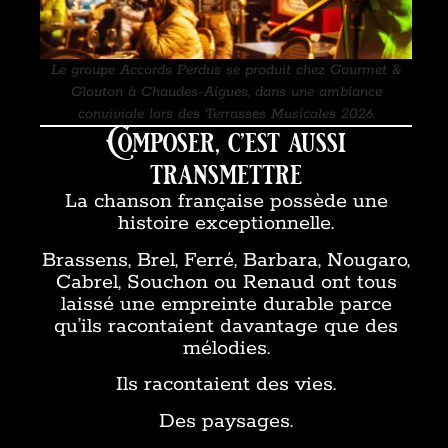
Le groupe Accords Perdus se produit chez Gourmet &
Glouton à Chaudes-Aigues, dans une ambiance
conviviale lors des Terrasses Musicales 2026.
Composer, c’est aussi
transmettre
La chanson française possède une
histoire exceptionnelle.
Brassens, Brel, Ferré, Barbara, Nougaro,
Cabrel, Souchon ou Renaud ont tous
laissé une empreinte durable parce
qu’ils racontaient davantage que des
mélodies.
Ils racontaient des vies.
Des paysages.