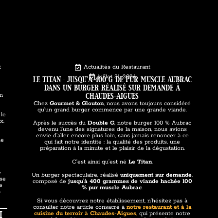
t
Actualités du Restaurant
le titan : jusqu’à 400 g de pur muscle aubrac
juillet 31, 2026
dans un burger réalisé sur demande à
chaudes-aigues
on
Chez
Gourmet & Glouton
, nous avons toujours considéré
qu’un grand burger commence par une grande viande.
 le
x.
Après le succès du
Double G
, notre burger 100 % Aubrac
devenu l’une des signatures de la maison, nous avions
e
envie d’aller encore plus loin, sans jamais renoncer à ce
ue
qui fait notre identité : la qualité des produits, une
préparation à la minute et le plaisir de la dégustation.
C’est ainsi qu’est né
Le Titan
.
e
Un burger spectaculaire, réalisé
uniquement sur demande
,
ose
composé de
jusqu’à 400 grammes de viande hachée 100
e
% pur muscle Aubrac
.
a
Si vous découvrez notre établissement, n’hésitez pas à
consulter notre article consacré à
notre restaurant et à la
i
cuisine du terroir à Chaudes-Aigues
,
qui présente notre