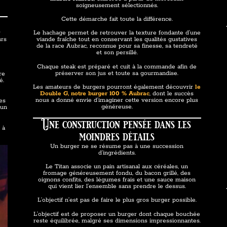
soigneusement sélectionnés.
c
Cette démarche fait toute la différence.
r
Le hachage permet de retrouver la texture fondante d’une
urs
viande fraîche tout en conservant les qualités gustatives
de la race Aubrac, reconnue pour sa finesse, sa tendreté
et son persillé.
Chaque steak est préparé et cuit à la commande afin de
préserver son jus et toute sa gourmandise.
re
é.
Les amateurs de burgers pourront également découvrir
le
Double G, notre burger 100 % Aubrac
, dont le succès
nous a donné envie d’imaginer cette version encore plus
les
généreuse.
cun
Une construction pensée dans les
 à
moindres détails
Un burger ne se résume pas à une succession
d’ingrédients.
Le Titan associe un pain artisanal aux céréales, un
fromage généreusement fondu, du bacon grillé, des
oignons confits, des légumes frais et une sauce maison
qui vient lier l’ensemble sans prendre le dessus.
L’objectif n’est pas de faire le plus gros burger possible.
L’objectif est de proposer un burger dont chaque bouchée
reste équilibrée, malgré ses dimensions impressionnantes.