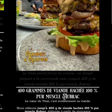
ne
es
le.
on
e
Le Titan prend forme en cuisine : un burger
préparé à la commande avec jusqu’à 400 g de
viande hachée 100 % pur muscle Aubrac.
400 grammes de viande hachée 100 %
pur muscle Aubrac
une
Le cœur du Titan, c’est évidemment sa viande.
e
Nous utilisons
jusqu’à 400 g de viande hachée 100 % pur
es
muscle Aubrac
, élaborée à partir de morceaux