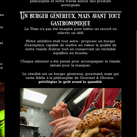
philosophie et notre travail autour des produits
auvergnats.
Un burger généreux, mais avant tout
res
gastronomique
es
Le Titan n’a pas été imaginé pour battre un record ou
relever un défi.
Notre ambition était tout autre : proposer un burger
et
d’exception, capable de mettre en valeur la qualité de
notre viande Aubrac tout en conservant un véritable
équilibre en bouche.
Chaque élément a été pensé pour accompagner la viande,
ms
jamais pour la masquer.
où
Le résultat est un burger généreux, gourmand, mais qui
reste fidèle à la philosophie de Gourmet & Glouton :
privilégier le goût avant la quantité
.