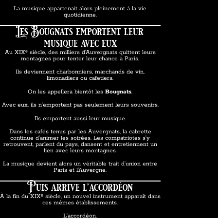
La musique appartenait alors pleinement à la vie
quotidienne.
Les Bougnats emportent leur
musique avec eux
Au XIXᵉ siècle, des milliers d’Auvergnats quittent leurs
montagnes pour tenter leur chance à Paris.
Ils deviennent charbonniers, marchands de vin,
limonadiers ou cafetiers.
On les appellera bientôt les
Bougnats
.
Avec eux, ils n’emportent pas seulement leurs souvenirs.
Ils emportent aussi leur musique.
Dans les cafés tenus par les Auvergnats, la cabrette
continue d’animer les soirées. Les compatriotes s’y
retrouvent, parlent du pays, dansent et entretiennent un
lien avec leurs montagnes.
La musique devient alors un véritable trait d’union entre
Paris et l’Auvergne.
Puis arrive l’accordéon
À la fin du XIXᵉ siècle, un nouvel instrument apparaît dans
ces mêmes établissements.
L’accordéon.