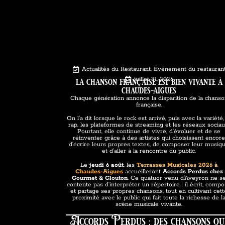
Actualités du Restaurant
,
Événement du restauran
la chanson française est bien vivante à
juillet 31, 2026
chaudes-aigues
Chaque génération annonce la disparition de la chans
française.
On l’a dit lorsque le rock est arrivé, puis avec la variété,
rap, les plateformes de streaming et les réseaux sociau
Pourtant, elle continue de vivre, d’évoluer et de se
réinventer grâce à des artistes qui choisissent encor
d’écrire leurs propres textes, de composer leur musiq
et d’aller à la rencontre du public.
Le
jeudi 6 août
, les
Terrasses Musicales 2026 à
Chaudes-Aigues
accueilleront
Accords Perdus
chez
Gourmet & Glouton
. Ce quatuor venu d’Aveyron ne s
contente pas d’interpréter un répertoire : il écrit, comp
et partage ses propres chansons, tout en cultivant cett
proximité avec le public qui fait toute la richesse de l
scène musicale vivante.
Accords Perdus : des chansons qu