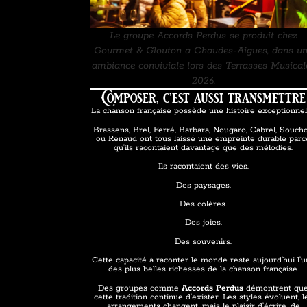
Le groupe Accords Perdus se produit chez
Gourmet & Glouton à Chaudes-Aigues, dans u
ambiance conviviale lors des Terrasses Musical
2026.
Composer, c’est aussi transmettre
La chanson française possède une histoire exceptionnel
Brassens, Brel, Ferré, Barbara, Nougaro, Cabrel, Souch
ou Renaud ont tous laissé une empreinte durable parc
qu’ils racontaient davantage que des mélodies.
Ils racontaient des vies.
Des paysages.
Des colères.
Des joies.
Des souvenirs.
Cette capacité à raconter le monde reste aujourd’hui l’
des plus belles richesses de la chanson française.
Des groupes comme
Accords Perdus
démontrent qu
cette tradition continue d’exister. Les styles évoluent, l
arrangements changent, mais le plaisir d’écrire, de