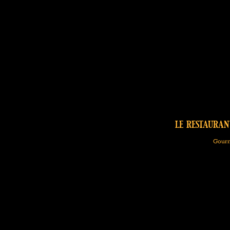
le restauran
Gourm