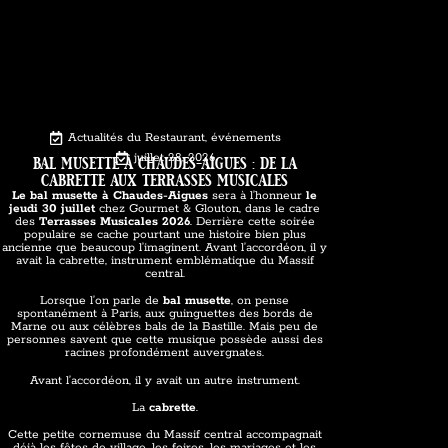
Actualités du Restaurant
,
événements
bal musette à chaudes-aigues : de la
juillet 28, 2026
cabrette aux terrasses musicales
Le bal musette à Chaudes-Aigues
sera à l’honneur
le
jeudi 30 juillet
chez Gourmet & Glouton, dans le cadre
des
Terrasses Musicales 2026
. Derrière cette soirée
populaire se cache pourtant une histoire bien plus
ancienne que beaucoup l’imaginent. Avant l’accordéon, il y
avait la cabrette, instrument emblématique du Massif
central.
Lorsque l’on parle de
bal musette
, on pense
spontanément à Paris, aux guinguettes des bords de
Marne ou aux célèbres bals de la Bastille. Mais peu de
personnes savent que cette musique possède aussi des
racines profondément auvergnates.
Avant l’accordéon, il y avait un autre instrument.
La
cabrette
.
Cette petite cornemuse du Massif central accompagnait
déjà les fêtes de village, les foires, les mariages et les