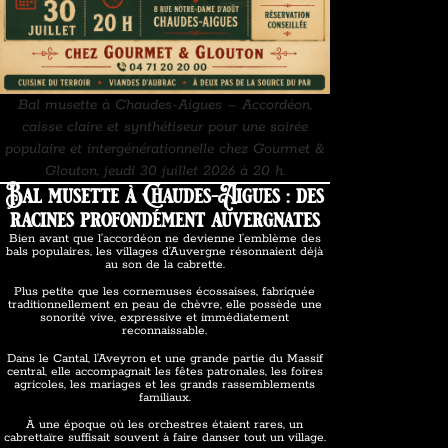
Bal musette à Chaudes-Aigues – Accordéon,
caisse claire et synthétiseur pour une soirée
populaire et intergénérationnelle chez Gourmet &
Glouton, jeudi 30 juillet 2026 à 20 h.
Bal musette à Chaudes-Aigues : des
racines profondément auvergnates
Bien avant que l’accordéon ne devienne l’emblème des
bals populaires, les villages d’Auvergne résonnaient déjà
au son de la cabrette.
Plus petite que les cornemuses écossaises, fabriquée
traditionnellement en peau de chèvre, elle possède une
sonorité vive, expressive et immédiatement
reconnaissable.
Dans le Cantal, l’Aveyron et une grande partie du Massif
central, elle accompagnait les fêtes patronales, les foires
agricoles, les mariages et les grands rassemblements
familiaux.
À une époque où les orchestres étaient rares, un
cabrettaïre suffisait souvent à faire danser tout un village.