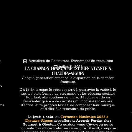
t
Actualités du Restaurant
,
Événement du restaurant
la chanson française est bien vivante à
juillet 31, 2026
chaudes-aigues
Chaque génération annonce la disparition de la chanson
française.
io
e
On l’a dit lorsque le rock est arrivé, puis avec la variété, le
rap, les plateformes de streaming et les réseaux sociaux.
Pourtant, elle continue de vivre, d’évoluer et de se
réinventer grâce à des artistes qui choisissent encore
ans
d’écrire leurs propres textes, de composer leur musique
et d’aller à la rencontre du public.
Le
jeudi 6 août
, les
Terrasses Musicales 2026 à
Chaudes-Aigues
accueilleront
Accords Perdus
chez
Gourmet & Glouton
. Ce quatuor venu d’Aveyron ne se
contente pas d’interpréter un répertoire : il écrit, compose