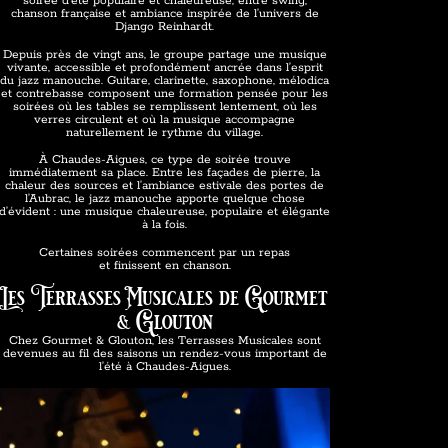
soirée d’été populaire et chaleureuse, entre swing,
chanson française et ambiance inspirée de l’univers de
Django Reinhardt.
Depuis près de vingt ans, le groupe partage une musique
vivante, accessible et profondément ancrée dans l’esprit
du jazz manouche. Guitare, clarinette, saxophone, mélodica
et contrebasse composent une formation pensée pour les
soirées où les tables se remplissent lentement, où les
verres circulent et où la musique accompagne
naturellement le rythme du village.
À Chaudes-Aigues, ce type de soirée trouve
immédiatement sa place. Entre les façades de pierre, la
chaleur des sources et l’ambiance estivale des portes de
l’Aubrac, le jazz manouche apporte quelque chose
d’évident : une musique chaleureuse, populaire et élégante
à la fois.
Certaines soirées commencent par un repas
et finissent en chanson.
Les Terrasses Musicales de Gourmet
& Glouton
Chez Gourmet & Glouton, les Terrasses Musicales sont
devenues au fil des saisons un rendez-vous important de
l’été à Chaudes-Aigues.