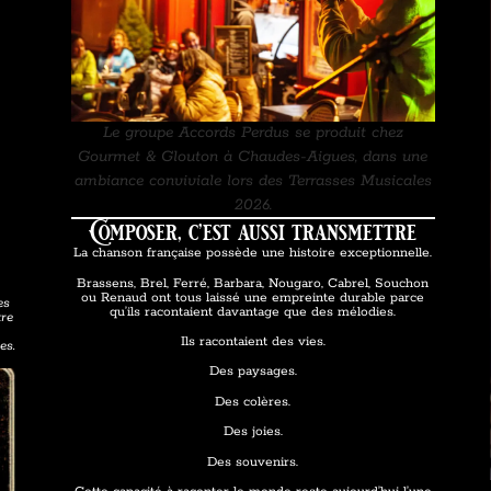
Le groupe Accords Perdus se produit chez
Gourmet & Glouton à Chaudes-Aigues, dans une
ambiance conviviale lors des Terrasses Musicales
2026.
Composer, c’est aussi transmettre
La chanson française possède une histoire exceptionnelle.
Brassens, Brel, Ferré, Barbara, Nougaro, Cabrel, Souchon
ou Renaud ont tous laissé une empreinte durable parce
es
qu’ils racontaient davantage que des mélodies.
re
Ils racontaient des vies.
es.
Des paysages.
Des colères.
Des joies.
Des souvenirs.