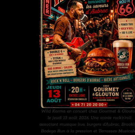
Wild Karma en concert chez Gourmet & Glout
le jeudi 13 août 2026. Une soirée rock’n’roll
associant musique live, burgers d’Aubrac, Brook
Bodega Run à la pression et Terrasses Musical