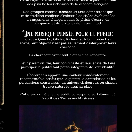
Cette capacité à raconter le monde reste aujourd’hui l’une
des plus belles richesses de la chanson française.
Des groupes comme
Accords Perdus
démontrent que
cette tradition continue d’exister. Les styles évoluent, les
arrangements changent, mais le plaisir d’écrire, de
composer et de partager demeure intact.
Une musique pensée pour le public
Lorsque Quentin, Olivier, Richard et Nico montent sur
scène, leur objectif n’est pas seulement d’interpréter leurs
chansons.
Ils cherchent avant tout à créer une rencontre.
Leur plaisir du live, leur convivialité et leur envie de faire
participer le public font partie intégrante de leur identité.
L’accordéon apporte une couleur immédiatement
reconnaissable, tandis que la guitare, la contrebasse et les
percussions construisent un univers chaleureux où chacun
trouve naturellement sa place.
Cette proximité avec le public correspond parfaitement à
l’esprit des Terrasses Musicales.
on
lyn
es