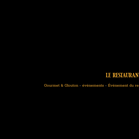
le restauran
Gourmet & Glouton
-
événements
-
Événement du res