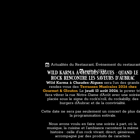
Actualités du Restaurant
,
Événement du restauran
wild karma à chaudes-aigues : quand le
août 8, 2026
rock rencontre les saveurs d’aubrac
Wild Karma à Chaudes-Aigues
sera l’un des grands
rendez-vous des
Terrasses Musicales 2026 chez
Gourmet & Glouton
. Le
jeudi 13 août 2026
, le power tr
fera vibrer la rue Notre-Dame d’Août avec une soiré
placée sous le signe du rock’n’roll, du rockabilly, des
burgers d’Aubrac et de la convivialité.
Cette date ne sera pas seulement un concert de plus d
la programmation estivale.
Nous avons voulu en faire une soirée à part, où la
musique, la cuisine et l’ambiance racontent la même
histoire : celle d’un rock vivant, direct, généreux,
accompagné par des produits de caractère.