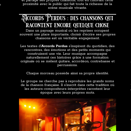
et partage ses propres chansons, tout en cultivant cette
proximité avec le public qui fait toute la richesse de la
e
scène musicale vivante.
a
Accords Perdus : des chansons qui
racontent encore quelque chose
i
Dans un paysage musical où les reprises occupent
souvent une place importante, choisir d’écrire ses propres
chansons est un véritable engagement.
Les textes d’
Accords Perdus
s’inspirent du quotidien, des
rencontres, des émotions et des petits moments qui
construisent une vie. Leur musique accompagne
naturellement ces histoires grâce à une formation
originale où se mêlent guitare, accordéon, contrebasse et
percussions.
Chaque morceau possède ainsi sa propre identité.
Le groupe ne cherche pas à reproduire les grands noms
de la chanson française. Il s’inscrit dans cette tradition où
les auteurs-compositeurs-interprètes racontent leur
époque avec leurs propres mots.