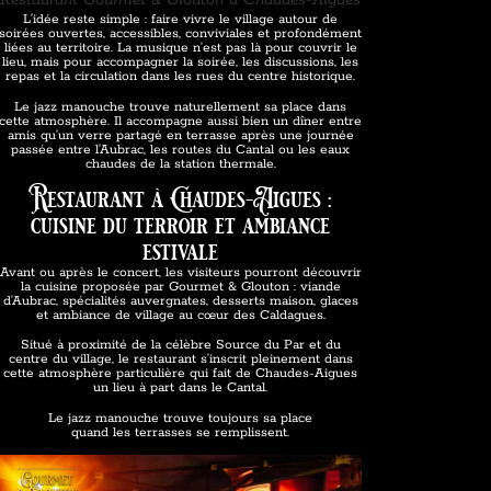
Restaurant Gourmet & Glouton à Chaudes-Aigues
L’idée reste simple : faire vivre le village autour de
soirées ouvertes, accessibles, conviviales et profondément
liées au territoire. La musique n’est pas là pour couvrir le
lieu, mais pour accompagner la soirée, les discussions, les
repas et la circulation dans les rues du centre historique.
Le jazz manouche trouve naturellement sa place dans
cette atmosphère. Il accompagne aussi bien un dîner entre
amis qu’un verre partagé en terrasse après une journée
passée entre l’Aubrac, les routes du Cantal ou les eaux
chaudes de la station thermale.
Restaurant à Chaudes-Aigues :
cuisine du terroir et ambiance
estivale
Avant ou après le concert, les visiteurs pourront découvrir
la cuisine proposée par Gourmet & Glouton : viande
d’Aubrac, spécialités auvergnates, desserts maison, glaces
et ambiance de village au cœur des Caldagues.
Situé à proximité de la célèbre Source du Par et du
centre du village, le restaurant s’inscrit pleinement dans
cette atmosphère particulière qui fait de Chaudes-Aigues
un lieu à part dans le Cantal.
Le jazz manouche trouve toujours sa place
quand les terrasses se remplissent.