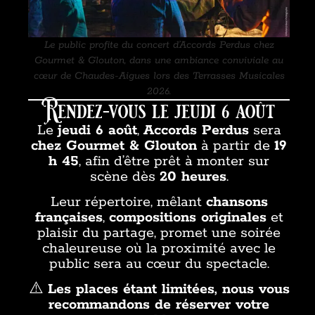
Le public profite du concert d’Accords Perdus chez
Gourmet & Glouton, dans une ambiance conviviale au
cœur de Chaudes-Aigues lors des Terrasses Musicales
2026.
Rendez-vous le jeudi 6 août
Le
jeudi 6 août
,
Accords Perdus
sera
chez Gourmet & Glouton
à partir de
19
h 45
, afin d’être prêt à monter sur
scène dès
20 heures
.
Leur répertoire, mêlant
chansons
françaises
,
compositions originales
et
plaisir du partage, promet une soirée
chaleureuse où la proximité avec le
public sera au cœur du spectacle.
⚠️
Les places étant limitées, nous vous
recommandons de réserver votre