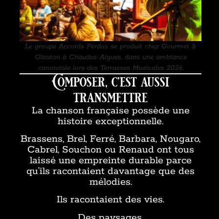
Le groupe Accords Perdus se produit chez Gourmet &
Glouton à Chaudes-Aigues, dans une ambiance
conviviale lors des Terrasses Musicales 2026.
Composer, c’est aussi
transmettre
La chanson française possède une
histoire exceptionnelle.
Brassens, Brel, Ferré, Barbara, Nougaro,
Cabrel, Souchon ou Renaud ont tous
laissé une empreinte durable parce
qu’ils racontaient davantage que des
mélodies.
Ils racontaient des vies.
Des paysages.