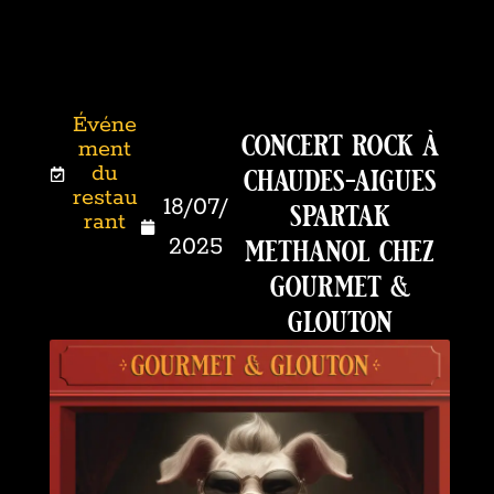
Événe
concert rock à
ment
chaudes-aigues
du
restau
spartak
18/07/
rant
methanol chez
2025
gourmet &
glouton