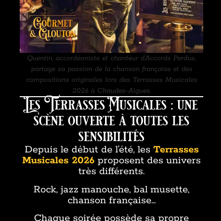
Quentin, accordéoniste et chanteur d’Accords Perdus,
partage sa passion de la chanson française et des
compositions originales lors des Terrasses Musicales
2026 à Chaudes-Aigues.
Les Terrasses Musicales : une
scène ouverte à toutes les
sensibilités
Depuis le début de l’été, les
Terrasses
Musicales 2026
proposent des univers
très différents.
Rock, jazz manouche, bal musette,
chanson française…
Chaque soirée possède sa propre