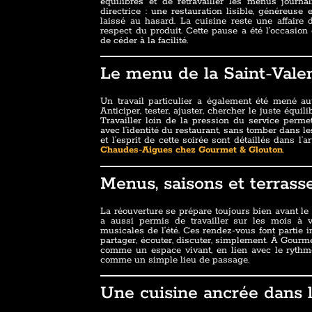
équilibres et de retravailler les menus journa
directrice : une restauration lisible, généreuse e
laissé au hasard. La cuisine reste une affaire 
respect du produit. Cette pause a été l’occasion
de céder à la facilité.
Le menu de la Saint-Vale
Un travail particulier a également été mené au
Anticiper, tester, ajuster, chercher le juste équi
Travailler loin de la pression du service perm
avec l’identité du restaurant, sans tomber dans le
et l’esprit de cette soirée sont détaillés dans l’
Chaudes-Aigues chez Gourmet & Glouton
.
Menus, saisons et terrass
La réouverture se prépare toujours bien avant le
a aussi permis de travailler sur les mois à v
musicales de l’été. Ces rendez-vous font partie i
partager, écouter, discuter, simplement. À Gourme
comme un espace vivant, en lien avec le rythme
comme un simple lieu de passage.
Une cuisine ancrée dans le