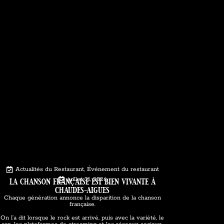
Actualités du Restaurant
,
Événement du restaurant
la chanson française est bien vivante à
juillet 31, 2026
chaudes-aigues
Chaque génération annonce la disparition de la chanson
française.
On l’a dit lorsque le rock est arrivé, puis avec la variété, le