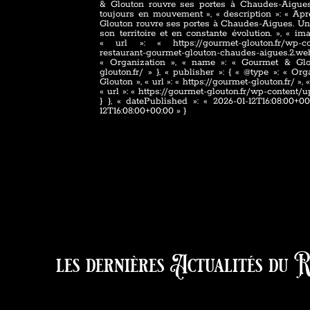
& Glouton rouvre ses portes à Chaudes-Aigues
toujours en mouvement », « description »: « Ap
Glouton rouvre ses portes à Chaudes-Aigues. Une 
son territoire et en constante évolution. », « im
« url »: « https://gourmet-glouton.fr/wp-con
restaurant-gourmet-glouton-chaudes-aigues.2.w
« Organization », « name »: « Gourmet & Glout
glouton.fr/ » }, « publisher »: { « @type »: « O
Glouton », « url »: « https://gourmet-glouton.fr/ », 
« url »: « https://gourmet-glouton.fr/wp-conten
} }, « datePublished »: « 2026-01-12T16:08:00+00
12T16:08:00+00:00 » }
les dernières
Actualités du R