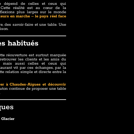
lle dépend de celles et ceux qui
t. Cette réalité est au cœur de la
éflexions plus larges sur le monde
teurs en marche – le pays réel face
ire, des savoir-faire et une table. Une
ison.
les habitués
tte réouverture est surtout marquée
 retrouver les clients et les amis du
s, mais aussi celles et ceux qui
taurant vit par ces échanges, par la
tte relation simple et directe entre la
er à Chaudes-Aigues et découvrir
uton continue de proposer une table
.
ques
 Glacier