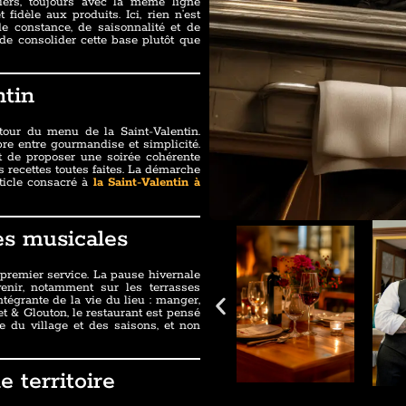
liers, toujours avec la même ligne
t fidèle aux produits. Ici, rien n’est
de constance, de saisonnalité et de
 de consolider cette base plutôt que
ntin
tour du menu de la Saint-Valentin.
libre entre gourmandise et simplicité.
et de proposer une soirée cohérente
s recettes toutes faites. La démarche
article consacré à
la Saint-Valentin à
es musicales
 premier service. La pause hivernale
enir, notamment sur les terrasses
ntégrante de la vie du lieu : manger,
t & Glouton, le restaurant est pensé
 du village et des saisons, et non
 territoire