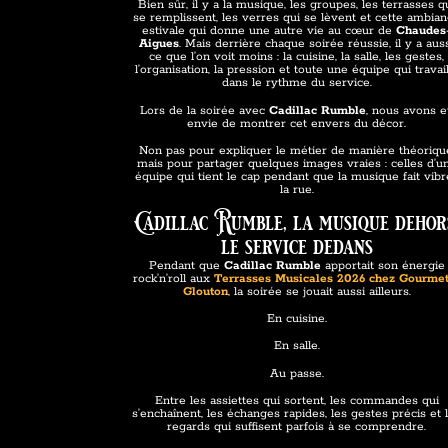
Bien sûr, il y a la musique, les groupes, les terrasses q
se remplissent, les verres qui se lèvent et cette ambia
estivale qui donne une autre vie au cœur de
Chaudes
Aigues
. Mais derrière chaque soirée réussie, il y a aus
ce que l’on voit moins : la cuisine, la salle, les gestes,
l’organisation, la pression et toute une équipe qui travai
dans le rythme du service.
Lors de la soirée avec
Cadillac Rumble
, nous avons 
envie de montrer cet envers du décor.
Non pas pour expliquer le métier de manière théoriqu
mais pour partager quelques images vraies : celles d’u
équipe qui tient le cap pendant que la musique fait vibr
la rue.
Cadillac Rumble, la musique dehor
le service dedans
Pendant que
Cadillac Rumble
apportait son énergie
rock’n’roll aux
Terrasses Musicales 2026 chez Gourme
Glouton
, la soirée se jouait aussi ailleurs.
En cuisine.
En salle.
Au passe.
Entre les assiettes qui sortent, les commandes qui
s’enchaînent, les échanges rapides, les gestes précis et 
regards qui suffisent parfois à se comprendre.