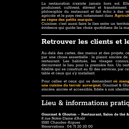
La restauration n’existe jamais hors sol. E
produisent, cultivent, élèvent et transformen
philosophie du restaurant et fait écho à des r
agricole et le pays réel, notamment dans
Agricul
au règne des petits marquis
.
Cuisiner, c’est aussi faire le lien entre un territo
évidence qui guide les choix quotidiens de la ma
Retrouver les clients et 
Au-delà des cartes, des menus et des projets, ce
par une chose essentielle : le plaisir sincère de
restaurant. Les habitués, les visages connu
découvrent le lieu pour la première fois. Un res
fidélité qui se construit au fil des services, par ce
table et ceux qui s’y installent.
Pour celles et ceux qui se demandent
où mang
une cuisine du terroir auvergnat
, Gourmet & Glo
sincère, ancrée et accessible, fidèle à son identité
Lieu & informations prati
Gourmet & Glouton – Restaurant, Salon de thé &
8 rue Notre-Dame d’Août
15110 Chaudes-Aigues
Réservations : 04 71 20 20 00