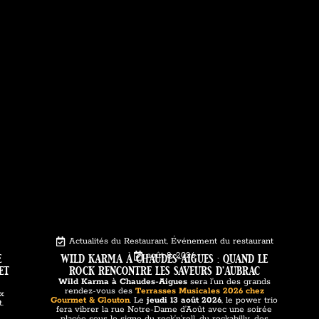
Actualités du Restaurant
,
Événement du restaurant
e
wild karma à chaudes-aigues : quand le
août 8, 2026
et
rock rencontre les saveurs d’aubrac
Wild Karma à Chaudes-Aigues
sera l’un des grands
rendez-vous des
Terrasses Musicales 2026 chez
ux
Gourmet & Glouton
. Le
jeudi 13 août 2026
, le power trio
.
fera vibrer la rue Notre-Dame d’Août avec une soirée
placée sous le signe du rock’n’roll, du rockabilly, des