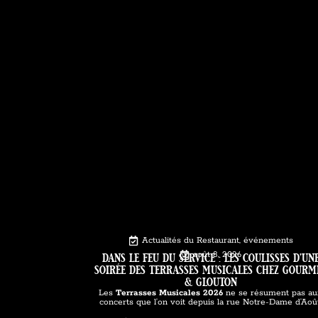
Actualités du Restaurant
,
événements
dans le feu du service : les coulisses d’un
août 8, 2026
soirée des terrasses musicales chez gourm
& glouton
Les
Terrasses Musicales 2026
ne se résument pas a
concerts que l’on voit depuis la rue Notre-Dame d’Août