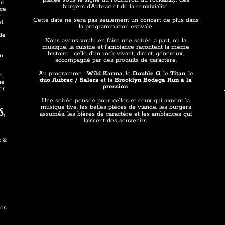
ui
burgers d’Aubrac et de la convivialité.
nce
-
Cette date ne sera pas seulement un concert de plus dans
si
la programmation estivale.
lle
Nous avons voulu en faire une soirée à part, où la
musique, la cuisine et l’ambiance racontent la même
histoire : celle d’un rock vivant, direct, généreux,
eu
accompagné par des produits de caractère.
Au programme :
Wild Karma
, le
Double G
, le
Titan
, le
e,
duo Aubrac / Salers
et la
Brooklyn Bodega Run à la
ne
pression
.
er
Une soirée pensée pour celles et ceux qui aiment la
s,
musique live, les belles pièces de viande, les burgers
assumés, les bières de caractère et les ambiances qui
laissent des souvenirs.
t &
les