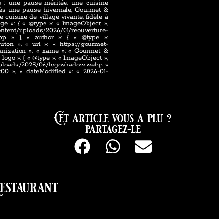
 : une pause méritée, une cuisine
rès une pause hivernale, Gourmet &
cuisine de village vivante, fidèle à
age »: { « @type »: « ImageObject »,
tent/uploads/2026/01/reouverture-
ebp » }, « author »: { « @type »:
on », « url »: « https://gourmet-
rganization », « name »: « Gourmet &
« logo »: { « @type »: « ImageObject »,
t/uploads/2025/06/logoshadow.webp »
:00 », « dateModified »: « 2026-01-
Cet article vous a plu ?
partagez-le
estaurant