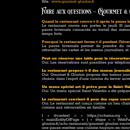
Site :
www.gourmet-glouton.fr
Foire aux questions – Gourmet &
Quand le restaurant rouvre-t-il après la pause h
Le restaurant rouvre ses portes le jeudi 15 j
pause hivernale consacrée au travail des menus
temps forts.
Pourquoi le restaurant ferme-t-il pendant l’hiver
La pause hivernale permet de prendre du re
retravailler les cartes et les menus journaliers, e
Peut-on réserver une table pour la réouvertur
Oui. Les réservations sont possibles par téléphon
Le restaurant propose-t-il des menus journali
Oui. Gourmet & Glouton propose des menus journa
choisis, dans l’esprit d’une cuisine du terroir auv
Un menu spécial est-il prévu pour la Saint-Va
Oui. Un menu spécial Saint-Valentin a été préparé, 
Le restaurant convient-il pour des repas con
Oui. Le restaurant est conçu comme un lieu chal
comme aux retrouvailles en famille.
{ « @context »: « https://schema.org »
« mainEntityOfPage »: { « @type »: « WebPag
glouton.fr/actu-restaurant/gourmet-glouton-rouv
une-pause-meritee-une-cuisine-toujours-en-mouv