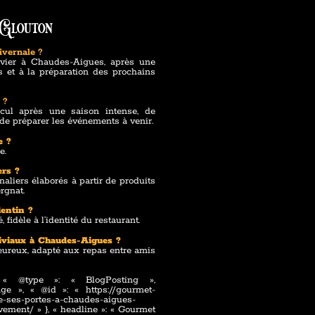
 Glouton
ivernale ?
anvier à Chaudes-Aigues, après une
 et à la préparation des prochains
 ?
cul après une saison intense, de
t de préparer les événements à venir.
e ?
e.
ers ?
liers élaborés à partir de produits
ergnat.
lentin ?
fidèle à l’identité du restaurant.
viviaux à Chaudes-Aigues ?
eureux, adapté aux repas entre amis
, « @type »: « BlogPosting »,
e », « @id »: « https://gourmet-
re-ses-portes-a-chaudes-aigues-
ement/ » }, « headline »: « Gourmet