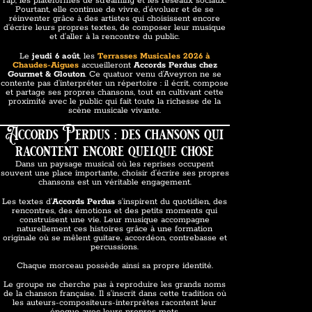
rap, les plateformes de streaming et les réseaux sociaux.
Pourtant, elle continue de vivre, d’évoluer et de se
réinventer grâce à des artistes qui choisissent encore
d’écrire leurs propres textes, de composer leur musique
et d’aller à la rencontre du public.
Le
jeudi 6 août
, les
Terrasses Musicales 2026 à
Chaudes-Aigues
accueilleront
Accords Perdus
chez
Gourmet & Glouton
. Ce quatuor venu d’Aveyron ne se
contente pas d’interpréter un répertoire : il écrit, compose
et partage ses propres chansons, tout en cultivant cette
proximité avec le public qui fait toute la richesse de la
scène musicale vivante.
Accords Perdus : des chansons qui
racontent encore quelque chose
Dans un paysage musical où les reprises occupent
souvent une place importante, choisir d’écrire ses propres
chansons est un véritable engagement.
Les textes d’
Accords Perdus
s’inspirent du quotidien, des
rencontres, des émotions et des petits moments qui
construisent une vie. Leur musique accompagne
naturellement ces histoires grâce à une formation
originale où se mêlent guitare, accordéon, contrebasse et
percussions.
Chaque morceau possède ainsi sa propre identité.
Le groupe ne cherche pas à reproduire les grands noms
de la chanson française. Il s’inscrit dans cette tradition où
les auteurs-compositeurs-interprètes racontent leur
époque avec leurs propres mots.