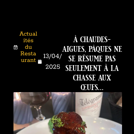
Actual
à chaudes-
ités
aigues, pâques ne
du
Resta
se résume pas
13/04/
urant
seulement à la
2025
chasse aux
œufs…