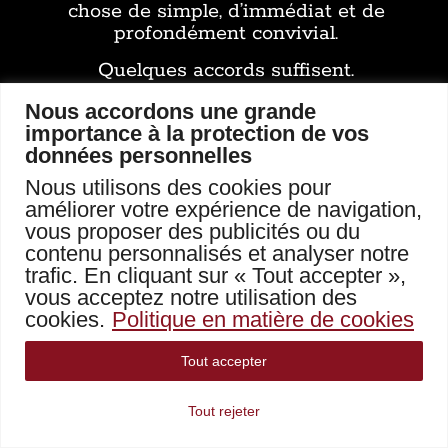
chose de simple, d’immédiat et de
profondément convivial.
Quelques accords suffisent.
Une rythmique prend forme.
Nous accordons une grande
importance à la protection de vos
Le public se rapproche.
données personnelles
Les conversations changent de ton.
Nous utilisons des cookies pour
améliorer votre expérience de navigation,
La soirée bascule.
vous proposer des publicités ou du
contenu personnalisés et analyser notre
trafic. En cliquant sur « Tout accepter »,
vous acceptez notre utilisation des
cookies.
Politique en matière de cookies
Tout accepter
Tout rejeter