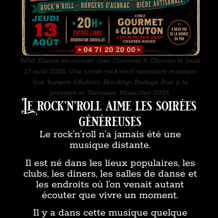
Wild Karma en concert chez Gourmet & Glouton le jeudi
13 août 2026. Une soirée rock’n’roll associant musique
live, burgers d’Aubrac, Brooklyn Bodega Run à la
pression et Terrasses Musicales 2026.
Le rock’n’roll aime les soirées
généreuses
Le rock’n’roll n’a jamais été une
musique distante.
Il est né dans les lieux populaires, les
clubs, les diners, les salles de danse et
les endroits où l’on venait autant
écouter que vivre un moment.
Il y a dans cette musique quelque