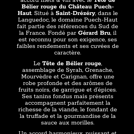
accord mets & vin avec le
Tête de
Bélier rouge du Château Puech-
Haut
. Situé à
Saint-Drézéry
, dans le
Languedoc, le domaine Puech-Haut
fait partie des références du Sud de
la France. Fondé par
Gérard Bru
, il
est reconnu pour son exigence, ses
faibles rendements et ses cuvées de
caractère.
Le
Tête de Bélier rouge
,
assemblage de Syrah, Grenache,
Mourvèdre et Carignan, offre une
robe profonde et des arômes de
fruits noirs, de garrigue et d’épices.
Ses tanins fondus mais présents
accompagnent parfaitement la
richesse de la viande, le fondant de
la truffade et la gourmandise de la
sauce aux morilles.
Un accord harmonieux, puissant et