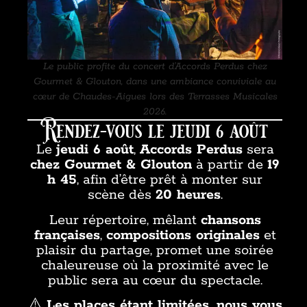
Le public profite du concert d’Accords Perdus chez
Gourmet & Glouton, dans une ambiance conviviale au
cœur de Chaudes-Aigues lors des Terrasses Musicales
2026.
Rendez-vous le jeudi 6 août
Le
jeudi 6 août
,
Accords Perdus
sera
chez Gourmet & Glouton
à partir de
19
h 45
, afin d’être prêt à monter sur
scène dès
20 heures
.
Leur répertoire, mêlant
chansons
françaises
,
compositions originales
et
plaisir du partage, promet une soirée
chaleureuse où la proximité avec le
public sera au cœur du spectacle.
⚠️
Les places étant limitées, nous vous