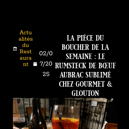
Actu
la pièce du
alités
boucher de la
du
Rest
02/0
semaine : le
aura
rumsteck de bœuf
7/20
nt
aubrac sublimé
25
chez gourmet &
glouton