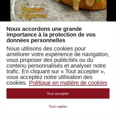
Nous accordons une grande
Le Titan prend forme en cuisine : un burger préparé à la
importance à la protection de vos
commande avec jusqu’à 400 g de viande hachée 100 %
données personnelles
pur muscle Aubrac.
400 grammes de viande hachée
Nous utilisons des cookies pour
améliorer votre expérience de navigation,
100 % pur muscle Aubrac
vous proposer des publicités ou du
contenu personnalisés et analyser notre
Le cœur du Titan, c’est évidemment sa
trafic. En cliquant sur « Tout accepter »,
viande.
vous acceptez notre utilisation des
Nous utilisons
jusqu’à 400 g de viande
cookies.
Politique en matière de cookies
hachée 100 % pur muscle Aubrac
,
élaborée à partir de morceaux
Tout accepter
soigneusement sélectionnés.
Cette démarche fait toute la différence.
Tout rejeter