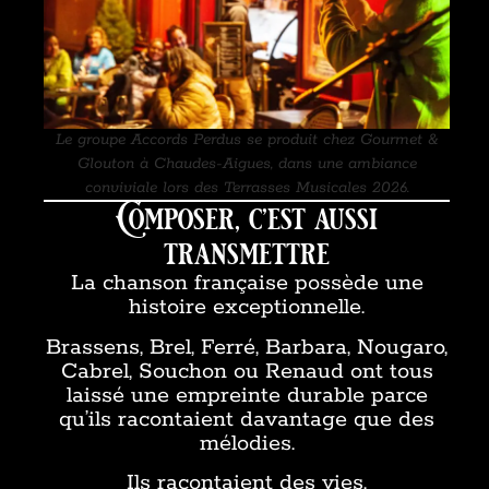
Le groupe Accords Perdus se produit chez Gourmet &
Glouton à Chaudes-Aigues, dans une ambiance
conviviale lors des Terrasses Musicales 2026.
Composer, c’est aussi
transmettre
La chanson française possède une
histoire exceptionnelle.
Brassens, Brel, Ferré, Barbara, Nougaro,
Cabrel, Souchon ou Renaud ont tous
laissé une empreinte durable parce
qu’ils racontaient davantage que des
mélodies.
Ils racontaient des vies.