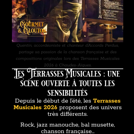
Quentin, accordéoniste et chanteur d’Accords Perdus,
partage sa passion de la chanson française et des
compositions originales lors des Terrasses Musicales
2026 à Chaudes-Aigues.
Les Terrasses Musicales : une
scène ouverte à toutes les
sensibilités
Depuis le début de l’été, les
Terrasses
Musicales 2026
proposent des univers
très différents.
Rock, jazz manouche, bal musette,
chanson française…