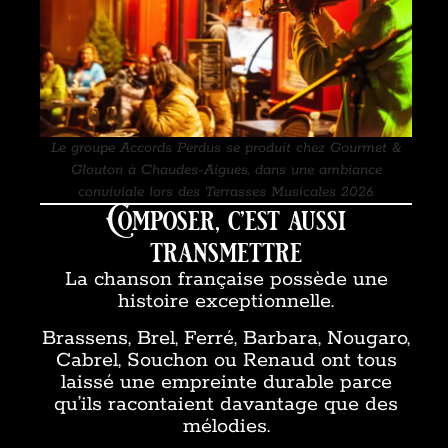
Le groupe Accords Perdus se produit chez Gourmet &
Glouton à Chaudes-Aigues, dans une ambiance
conviviale lors des Terrasses Musicales 2026.
Composer, c’est aussi
transmettre
La chanson française possède une
histoire exceptionnelle.
Brassens, Brel, Ferré, Barbara, Nougaro,
Cabrel, Souchon ou Renaud ont tous
laissé une empreinte durable parce
qu’ils racontaient davantage que des
mélodies.