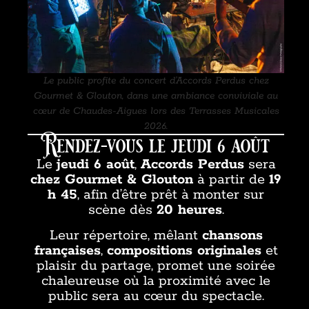
Le public profite du concert d’Accords Perdus chez
Gourmet & Glouton, dans une ambiance conviviale au
cœur de Chaudes-Aigues lors des Terrasses Musicales
2026.
Rendez-vous le jeudi 6 août
Le
jeudi 6 août
,
Accords Perdus
sera
chez Gourmet & Glouton
à partir de
19
h 45
, afin d’être prêt à monter sur
scène dès
20 heures
.
Leur répertoire, mêlant
chansons
françaises
,
compositions originales
et
plaisir du partage, promet une soirée
chaleureuse où la proximité avec le
public sera au cœur du spectacle.