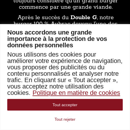
toujours considéré qu’un grand burger
commence par une grande viande.
Après le succès du
Double G
, notre
burger 100 % Aubrac devenu l’une des
signatures de la maison, nous avions
Nous accordons une grande
envie d’aller encore plus loin, sans
importance à la protection de vos
jamais renoncer à ce qui fait notre
données personnelles
identité : la qualité des produits, une
Nous utilisons des cookies pour
préparation à la minute et le plaisir de
améliorer votre expérience de navigation,
la dégustation.
vous proposer des publicités ou du
C’est ainsi qu’est né
Le Titan
.
contenu personnalisés et analyser notre
trafic. En cliquant sur « Tout accepter »,
Un burger spectaculaire, réalisé
vous acceptez notre utilisation des
uniquement sur demande
, composé de
cookies.
Politique en matière de cookies
jusqu’à 400 grammes de viande
hachée 100 % pur muscle Aubrac
.
Tout accepter
Si vous découvrez notre établissement,
n’hésitez pas à consulter notre article
Tout rejeter
consacré à
notre restaurant et à la