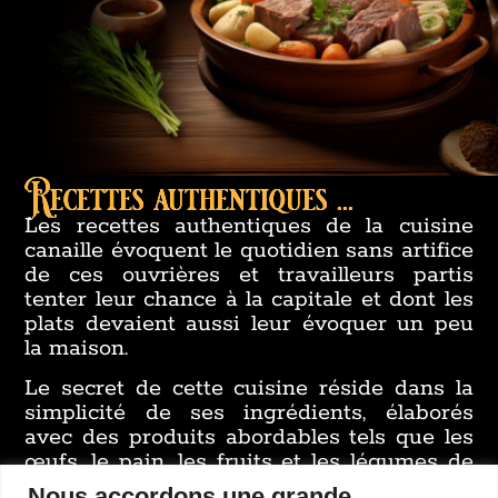
Recettes authentiques ...
Les recettes authentiques de la cuisine
canaille évoquent le quotidien sans artifice
de ces ouvrières et travailleurs partis
tenter leur chance à la capitale et dont les
plats devaient aussi leur évoquer un peu
la maison.
Le secret de cette cuisine réside dans la
simplicité de ses ingrédients, élaborés
avec des produits abordables tels que les
œufs, le pain, les fruits et les légumes de
saison.
Nous accordons une grande