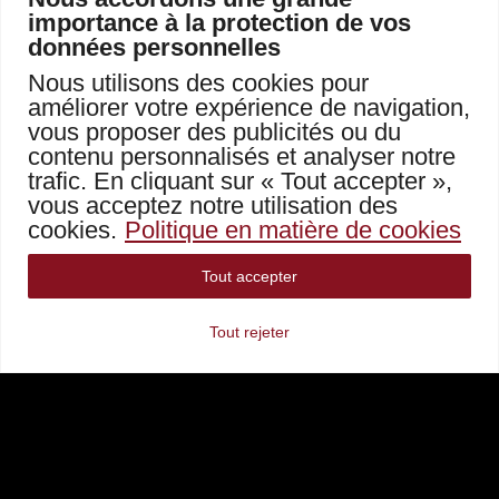
importance à la protection de vos
données personnelles
Nous utilisons des cookies pour
améliorer votre expérience de navigation,
vous proposer des publicités ou du
contenu personnalisés et analyser notre
trafic. En cliquant sur « Tout accepter »,
vous acceptez notre utilisation des
cookies.
Politique en matière de cookies
Cuisine Canaille ...
Tout accepter
La cuisine canaille, simple et populaire,
Tout rejeter
trouve aujourd’hui une place privilégiée
dans nos assiettes. Elle incarne un retour
aux sources, à une époque où l’on cuisinait
avec le cœur et l’authenticité. Ces plats
canailles sont bien plus que de la simple
restauration, ils sont une célébration de la
convivialité, du partage et de la richesse